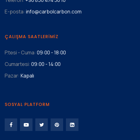
Telefon:
+90 850 474 30 10
E-posta:
info@carbolcarbon.com
ÇALIŞMA SAATLERIMIZ
P.tesi - Cuma:
09:00 - 18:00
Cumartesi:
09:00 - 14:00
Pazar:
Kapalı
SOSYAL PLATFORM