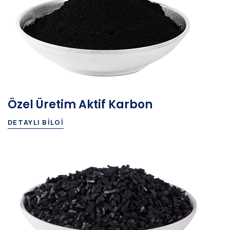
Özel Üretim Aktif Karbon
DETAYLI BILGI